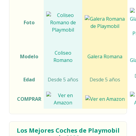
Foto
Coliseo
Modelo
Galera Romana
Romano
Gl
Edad
Desde 5 años
Desde 5 años
COMPRAR
Los Mejores Coches
de Playmobil