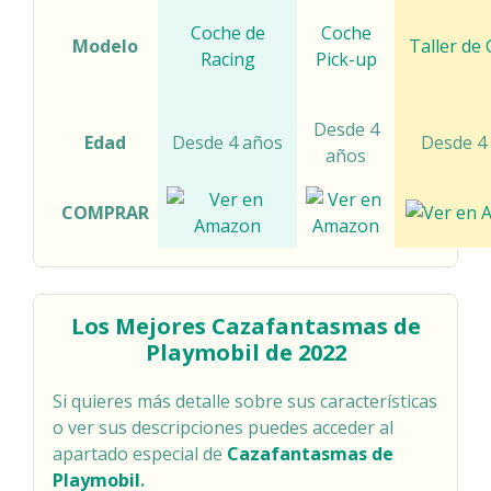
Coche de
Coche
Modelo
Taller de
Racing
Pick-up
Desde 4
Edad
Desde 4 años
Desde 4
años
COMPRAR
Los Mejores Cazafantasmas de
Playmobil de 2022
Si quieres más detalle sobre sus características
o ver sus descripciones puedes acceder al
apartado especial de
Cazafantasmas de
Playmobil
.